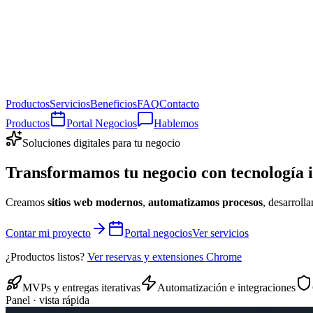
Productos
Servicios
Beneficios
FAQ
Contacto
Productos
Portal Negocios
Hablemos
Soluciones digitales para tu negocio
Transformamos tu negocio con
tecnología 
Creamos
sitios web modernos
,
automatizamos procesos
, desarroll
Contar mi proyecto
Portal negocios
Ver servicios
¿Productos listos?
Ver reservas y extensiones Chrome
MVPs y entregas iterativas
Automatización e integraciones
Panel · vista rápida