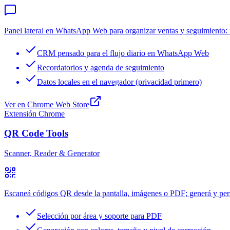
Panel lateral en WhatsApp Web para organizar ventas y seguimiento: fi
CRM pensado para el flujo diario en WhatsApp Web
Recordatorios y agenda de seguimiento
Datos locales en el navegador (privacidad primero)
Ver en Chrome Web Store
Extensión Chrome
QR Code Tools
Scanner, Reader & Generator
Escaneá códigos QR desde la pantalla, imágenes o PDF; generá y per
Selección por área y soporte para PDF