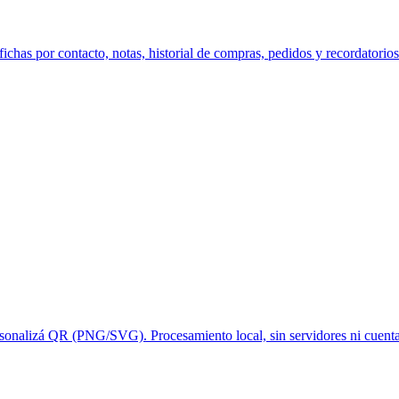
chas por contacto, notas, historial de compras, pedidos y recordatorio
sonalizá QR (PNG/SVG). Procesamiento local, sin servidores ni cuenta